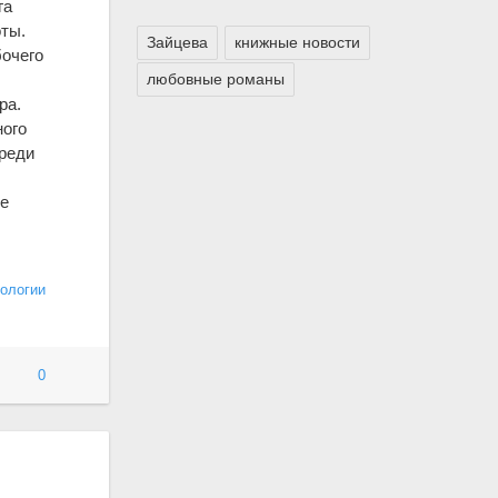
га
оты.
Зайцева
книжные новости
бочего
любовные романы
ра.
ного
среди
ое
ологии
0