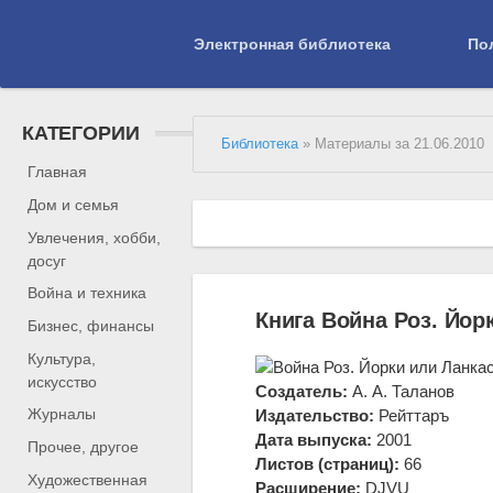
Электронная библиотека
По
КАТЕГОРИИ
Библиотека
» Материалы за 21.06.2010
Главная
Дом и семья
Увлечения, хобби,
досуг
Война и техника
Книга Война Роз. Йор
Бизнес, финансы
Культура,
искусство
Создатель:
А. А. Таланов
Журналы
Издательство:
Рейттаръ
Дата выпуска:
2001
Прочее, другое
Листов (страниц):
66
Художественная
Расширение:
DJVU