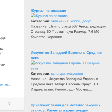
Журнал по вязанию
Категории
:
увлечения, хобби, досуг
Название: Liliming bianzi 587 Автор: редакция
Страниц: 60 Формат: djvu Размер: 7,6 Мб
Качество: хорошее …
годы.
ых
Искусство Западной Европы в Средние
й
века
кже
Категории
:
культура, искусство
Название: Искусство Западной Европы в
Средние века Автор: Нессельштраус Ц. Г.
техника
Издательство: Ленинград - Москва,…
0
Приспособления для металлорежущих
станков. Расчеты и конструкции