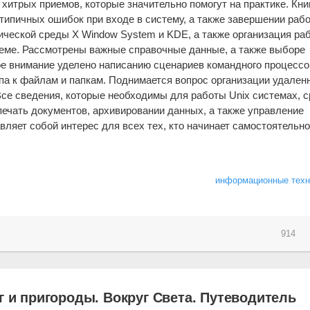
хитрых приемов, которые значительно помогут на практике. Кни
 типичных ошибок при входе в систему, а также завершении раб
ческой среды X Window System и KDE, а также организация ра
теме. Рассмотрены важные справочные данные, а также выборе
е внимание уделено написанию сценариев командного процессо
па к файлам и папкам. Поднимается вопрос организации удален
Все сведения, которые необходимы для работы Unix системах, 
печать документов, архивировании данных, а также управление
вляет собой интерес для всех тех, кто начинает самостоятельн
информационные техн
914
г и пригороды. Вокруг Света. Путеводитель