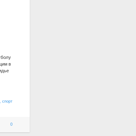
тболу
щим в
идье
, спорт
0