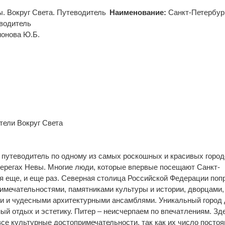
Наименование:
Санкт-Петербур
еводитель
ионова Ю.Б.
ели Вокруг Света
путеводитель по одному из самых роскошных и красивых город
берегах Невы. Многие люди, которые впервые посещают Санкт-
ся еще, и еще раз. Северная столица Российской Федерации поп
мечательностями, памятниками культуры и истории, дворцами,
ми и чудесными архитектурными ансамблями. Уникальный город
ный отдых и эстетику. Питер – неисчерпаем по впечатлениям. Зд
все культурные достопримечательности, так как их число постоя