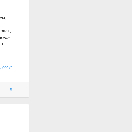
ем,
овск,
цово-
 в
, досуг
0
к