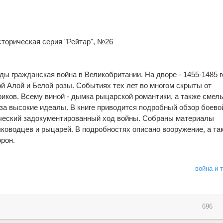
торическая серия "Рейтар", №26
ды гражданская война в Великобритании. На дворе - 1455-1485 
й Алой и Белой розы. Событиях тех лет во многом скрыты от
иков. Всему виной - дымка рыцарской романтики, а также смел
 за высокие идеалы. В книге приводится подробный обзор боево
ический задокументированный ход войны. Собраны материалы
оводцев и рыцарей. В подробностях описано вооружение, а та
рон.
война и 
696