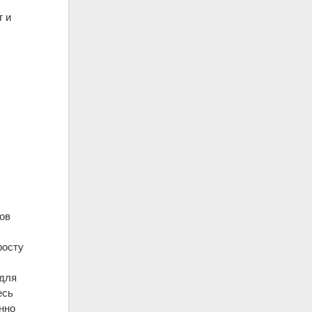
г и
ов
росту
 для
есь
нно