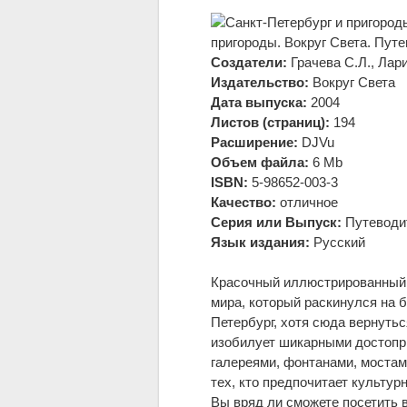
пригороды. Вокруг Света. Пут
Создатели:
Грачева С.Л., Лар
Издательство:
Вокруг Света
Дата выпуска:
2004
Листов (страниц):
194
Расширение:
DJVu
Объем файла:
6 Mb
ISBN:
5-98652-003-3
Качество:
отличное
Серия или Выпуск:
Путеводит
Язык издания:
Русский
Красочный иллюстрированный 
мира, который раскинулся на 
Петербург, хотя сюда вернуть
изобилует шикарными достопри
галереями, фонтанами, моста
тех, кто предпочитает культур
Вы вряд ли сможете посетить 