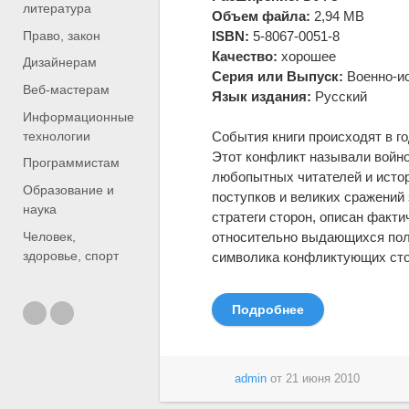
литература
Объем файла:
2,94 MB
Право, закон
ISBN:
5-8067-0051-8
Качество:
хорошее
Дизайнерам
Серия или Выпуск:
Военно-ис
Веб-мастерам
Язык издания:
Русский
Информационные
технологии
События книги происходят в го
Этот конфликт называли войно
Программистам
любопытных читателей и истор
Образование и
поступков и великих сражений
наука
стратеги сторон, описан факт
относительно выдающихся полк
Человек,
здоровье, спорт
символика конфликтующих сто
Подробнее
admin
от
21 июня 2010