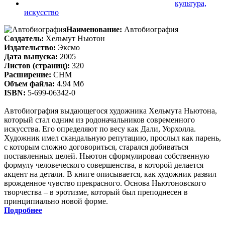
культура,
искусство
Наименование:
Автобиография
Создатель:
Хельмут Ньютон
Издательство:
Эксмо
Дата выпуска:
2005
Листов (страниц):
320
Расширение:
CHM
Объем файла:
4.94 Мб
ISBN:
5-699-06342-0
Автобиография выдающегося художника Хельмута Ньютона,
который стал одним из родоначальников современного
искусства. Его определяют по весу как Дали, Уорхолла.
Художник имел скандальную репутацию, прослыл как парень,
с которым сложно договориться, старался добиваться
поставленных целей. Ньютон сформулировал собственную
формулу человеческого совершенства, в которой делается
акцент на детали. В книге описывается, как художник развил
врожденное чувство прекрасного. Основа Ньютоновского
творчества – в эротизме, который был преподнесен в
принципиально новой форме.
Подробнее