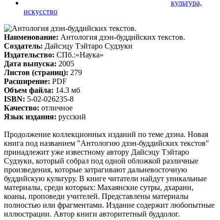
культура,
искусство
Наименование:
Антология дзэн-буддийских текстов.
Создатель:
Дайсэцу Тэйтаро Судзуки
Издательство:
СПб.:«Наука»
Дата выпуска:
2005
Листов (страниц):
279
Расширение:
PDF
Объем файла:
14.3 мб
ISBN:
5-02-026235-8
Качество:
отличное
Язык издания:
русский
Продолжение коллекционных изданий по теме дзэна. Новая
книга под названием "Антологию дзэн-буддийских текстов"
принадлежит уже известному автору Дайсэцу Тэйтаро
Судзуки, который собрал под одной обложкой различные
произведения, которые затрагивают дальневосточную
буддийскую культуру. В книге читатели найдут уникальные
материалы, среди которых: Махаянские сутры, дхарани,
коаны, проповеди учителей. Представлены материалы
полностью или фрагментами. Издание содержит любопытные
иллюстрации. Автор книги авторитетный буддолог.