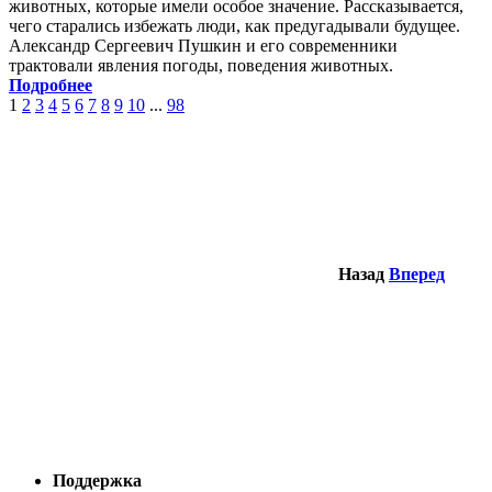
животных, которые имели особое значение. Рассказывается,
чего старались избежать люди, как предугадывали будущее.
Александр Сергеевич Пушкин и его современники
трактовали явления погоды, поведения животных.
Подробнее
1
2
3
4
5
6
7
8
9
10
...
98
Назад
Вперед
Поддержка