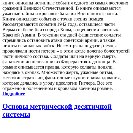
книге описаны истинные события одного из самых жестоких
сражений Великой Отечественной. В книге описываются
ужасные тайны и кровавые баталии Восточного фронта.
Книга описывает события с точки зрения немцев.
Рассматриваются события 1942 года, оставшиеся части
Вермахта были близ города Холм, в оцеплении военных
Красной Армии. В течении ста дней фашистские солдаты
стремились остановить атаки советской армии, а также
пехоты и танковых войск. Не смотря на неудачи, немцы
продолжали нести потери – в этом котле полегло более третей
части личного состава. Солдаты шли на верную смерть,
фанатично исполняя приказ Фюрера стоять до конца. В
романе описывается правда, которую солдаты поняли,
находясь в окопах. Множество жертв, ужасные битвы,
жестокие стратегии, фанатичные глупости командования,
которые делались в угоду идеологии Гитлера. Все это
отражено в болезненном и кровавом военном романе.
Подробнее
Основы метрической десятичной
системы