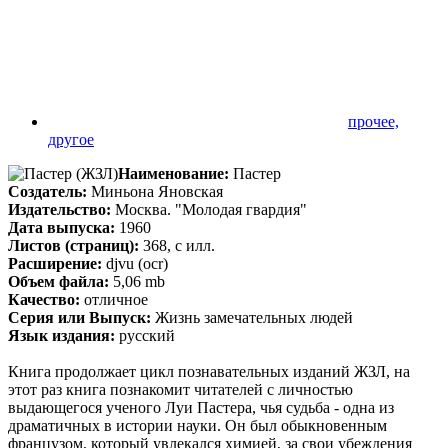
прочее,
другое
Наименование:
Пастер
Создатель:
Миньона Яновская
Издательство:
Москва. "Молодая гвардия"
Дата выпуска:
1960
Листов (страниц):
368, с илл.
Расширение:
djvu (ocr)
Объем файла:
5,06 mb
Качество:
отличное
Серия или Выпуск:
Жизнь замечательных людей
Язык издания:
русский
Книга продолжает цикл познавательных изданий ЖЗЛ, на
этот раз книга познакомит читателей с личностью
выдающегося ученого Луи Пастера, чья судьба - одна из
драматичных в истории науки. Он был обыкновенным
французом, который увлекался химией, за свои убеждения