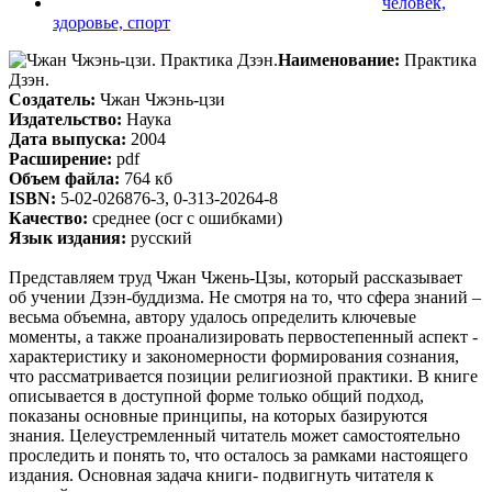
человек,
здоровье, спорт
Наименование:
Практика
Дзэн.
Создатель:
Чжан Чжэнь-цзи
Издательство:
Наука
Дата выпуска:
2004
Расширение:
pdf
Объем файла:
764 кб
ISBN:
5-02-026876-3, 0-313-20264-8
Качество:
среднее (ocr c ошибками)
Язык издания:
русский
Представляем труд Чжан Чжень-Цзы, который рассказывает
об учении Дзэн-буддизма. Не смотря на то, что сфера знаний –
весьма объемна, автору удалось определить ключевые
моменты, а также проанализировать первостепенный аспект -
характеристику и закономерности формирования сознания,
что рассматривается позиции религиозной практики. В книге
описывается в доступной форме только общий подход,
показаны основные принципы, на которых базируются
знания. Целеустремленный читатель может самостоятельно
проследить и понять то, что осталось за рамками настоящего
издания. Основная задача книги- подвигнуть читателя к