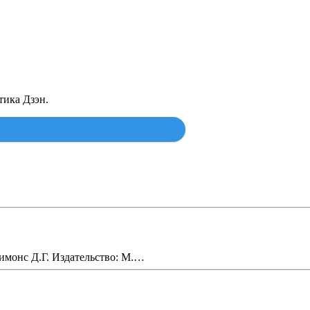
тика Дзэн.
Найти
имонс Д.Г. Издательство: М.…