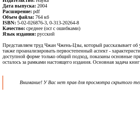
Издательство:
Наука
Дата выпуска:
2004
Расширение:
pdf
Объем файла:
764 кб
ISBN:
5-02-026876-3, 0-313-20264-8
Качество:
среднее (ocr c ошибками)
Язык издания:
русский
Представляем труд Чжан Чжень-Цзы, который рассказывает об у
также проанализировать первостепенный аспект - характерист
доступной форме только общий подход, показаны основные при
осталось за рамками настоящего издания. Основная задача кни
Внимание! У Вас нет прав для просмотра скрытого те