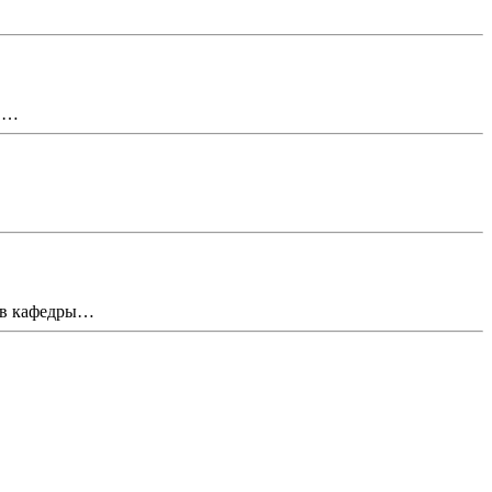
О,…
тив кафедры…