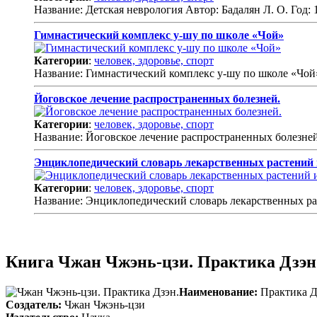
Название: Детская неврология Автор: Бадалян Л. О. Год: 
Гимнастический комплекс у-шу по школе «Чой»
Категории
:
человек, здоровье, спорт
Название: Гимнастический комплекс у-шу по школе «
Йоговское лечение распространенных болезней.
Категории
:
человек, здоровье, спорт
Название: Йоговское лечение распространенных болезн
Энциклопедический словарь лекарственных растений 
Категории
:
человек, здоровье, спорт
Название: Энциклопедический словарь лекарственных р
Книга Чжан Чжэнь-цзи. Практика Дзэн.
Наименование:
Практика Д
Создатель:
Чжан Чжэнь-цзи