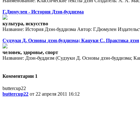
Наименование: Классические тексты дзэн Создатель: А. А. Масл
Г.Дюмулен - История Дзэн-буддизма
культура, искусство
Название: История Дзэн-буддизма Автор: Г.Дюмулен Издательст
Судзуки Д. Основы дзэн-буддизма; Кацуки С. Практика дзэн
человек, здоровье, спорт
Название: Дзэн-буддизм (Судзуки Д. Основы дзэн-буддизма; Кац
Комментарии
1
buttercup22
buttercup22
от 22 апреля 2011 16:12