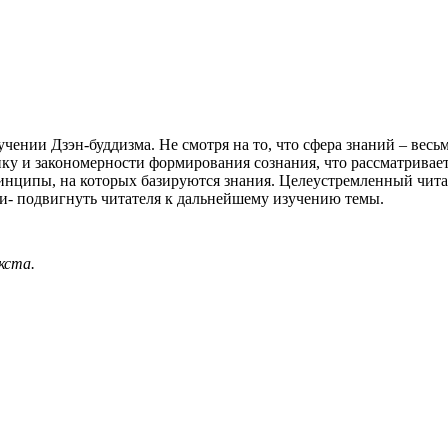
чении Дзэн-буддизма. Не смотря на то, что сфера знаний – весь
ику и закономерности формирования сознания, что рассматривае
нципы, на которых базируются знания. Целеустремленный читате
ги- подвигнуть читателя к дальнейшему изучению темы.
кста.