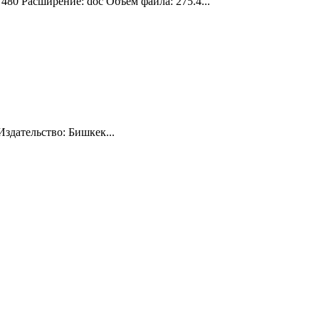
480 Расширение: doc Объем файла: 275.4...
Издательство: Бишкек...