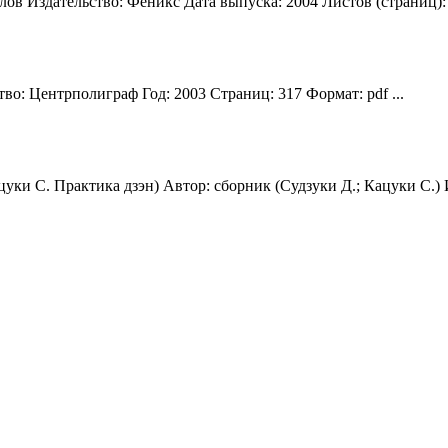
ов Издательство: Феникс Дата выпуска: 2004 Листов (страниц): 
во: Центрполиграф Год: 2003 Страниц: 317 Формат: pdf ...
уки С. Практика дзэн) Автор: сборник (Судзуки Д.; Кацуки С.) 