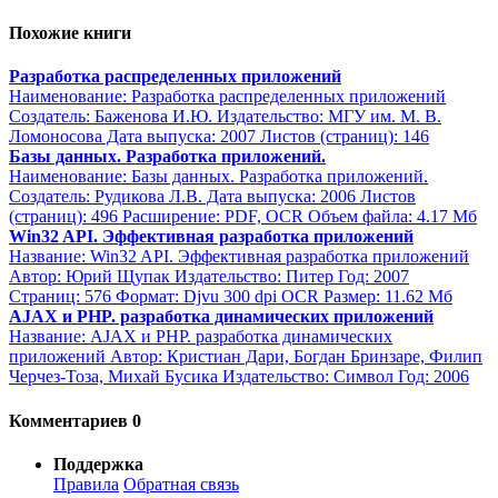
Похожие книги
Разработка распределенных приложений
Наименование: Разработка распределенных приложений
Создатель: Баженова И.Ю. Издательство: МГУ им. М. В.
Ломоносова Дата выпуска: 2007 Листов (страниц): 146
Базы данных. Разработка приложений.
Наименование: Базы данных. Разработка приложений.
Создатель: Рудикова Л.В. Дата выпуска: 2006 Листов
(страниц): 496 Расширение: PDF, OCR Объем файла: 4.17 Мб
Win32 API. Эффективная разработка приложений
Название: Win32 API. Эффективная разработка приложений
Автор: Юрий Щупак Издательство: Питер Год: 2007
Страниц: 576 Формат: Djvu 300 dpi OCR Размер: 11.62 Мб
AJAX и PHP. разработка динамических приложений
Название: AJAX и PHP. разработка динамических
приложений Автор: Кристиан Дари, Богдан Бринзаре, Филип
Черчез-Тоза, Михай Бусика Издательство: Символ Год: 2006
Комментариев 0
Поддержка
Правила
Обратная связь