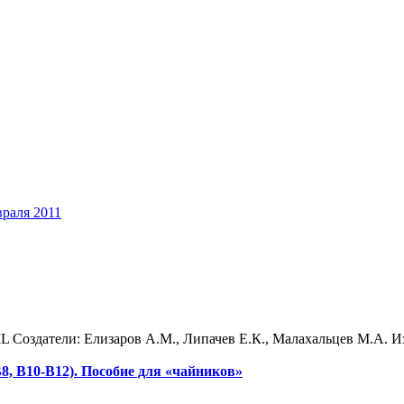
враля 2011
Создатели: Елизаров A.M., Липачев Е.К., Малахальцев М.А. Изд
8, В10-В12). Пособие для «чайников»