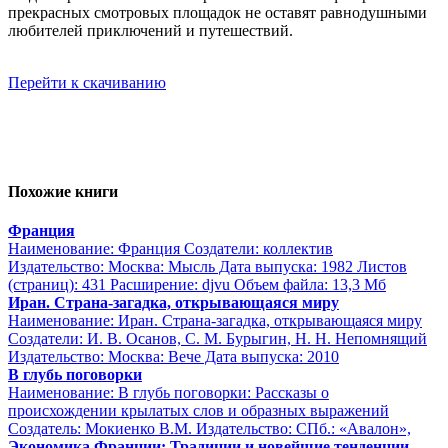
прекрасных смотровых площадок не оставят равнодушными
любителей приключений и путешествий.
Перейти к скачиванию
Похожие книги
Франция
Наименование: Франция Создатели: коллектив
Издательство: Москва: Мысль Дата выпуска: 1982 Листов
(страниц): 431 Расширение: djvu Объем файла: 13,3 Мб
Иран. Страна-загадка, открывающаяся миру
Наименование: Иран. Страна-загадка, открывающаяся миру
Создатели: И. В. Осанов, С. М. Бурыгин, Н. Н. Непомнящий
Издательство: Москва: Вече Дата выпуска: 2010
В глубь поговорки
Наименование: В глубь поговорки: Рассказы о
происхождении крылатых слов и образных выражений
Создатель: Мокиенко В.М. Издательство: СПб.: «Авалон»,
Экономика Франции: Традиции и новейшие тенденции