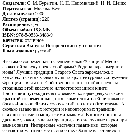
Создатели:
С. М. Бурыгин, Н. Н. Непомнящий, Н. И. Шейко
Издательство:
Москва: Вече
Дата выпуска:
2008
Листов (страниц):
226
Расширение:
djvu
Объем файла:
18,8 MB
ISBN:
978-5-9533-3483-9
Качество:
отличное
Серия или Выпуск:
Исторический путеводитель
Язык издания:
русский
Что такое современная и средневековая Франция? Место
сражений за руку прекрасной дамы? Родина парфюмерии и
моды? Лучшие традиции Старого Света зарождалось в
кулуарах и светлых залах лучших архитектурных сооружений
Франции – в замках. Собственно, о них и пойдет речь на
страницах этой красочно иллюстрированной книги.
Настоящий путеводитель по замкам, которые радуют своей
красотой современников, познакомит читателей не только с
богатой историей этих сооружений, но и их обитателями. А
сколько загадочных историй и неповторимых традиций
связано с этими французскими замками! В книге описаны
древние улочки, скверы Франции, а также лучшие парки при
замках знати. Интересные местечки памятники, которые
создают романтическое настроение. Обилие кафетериев и