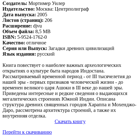
Создатель:
Мортимер Уилер
Издательство:
Москва: Центрполиграф
Дата выпуска:
2005
Листов (страниц):
206
Расширение:
djvu
Объем файла:
8,5 MВ
ISBN:
5-9524-1762-0
Качество:
отличное
Серия или Выпуск:
Загадки древних цивилизаций
Язык издания:
русский
Книга повествует о наиболее важных археологических
открытиях о культуре быта народов Индостана.
Рассматриваемый временной период - от III тысячелетия до
нашей эры - первых признаков человеческой жизни - до
временен великого царя Ашоки в III веке до нашей эры.
Приведены интересные и редкие сведения о выдающихся
мегалитических строениях Южной Индии. Описана
структура древних священных городов Хараппа и Мохенджо-
Даро, рассмотрена архитектура строений, а также их
внутренняя отделка.
Скачать книгу
Перейти к скачиванию