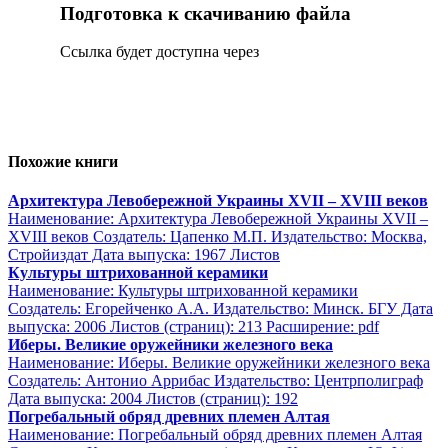
Подготовка к скачиванию файла
Сcылка будет доступна через
Похожие книги
Архитектура Левобережной Украины XVII – XVIII веков
Наименование: Архитектура Левобережной Украины XVII –
XVIII веков Создатель: Цапенко М.П. Издательство: Москва,
Стройиздат Дата выпуска: 1967 Листов
Культуры штрихованной керамики
Наименование: Культуры штрихованной керамики
Создатель: Егорейченко А.А. Издательство: Минск. БГУ Дата
выпуска: 2006 Листов (страниц): 213 Расширение: pdf
Иберы. Великие оружейники железного века
Наименование: Иберы. Великие оружейники железного века
Создатель: Антонио Аррибас Издательство: Центрполиграф
Дата выпуска: 2004 Листов (страниц): 192
Погребальный обряд древних племен Алтая
Наименование: Погребальный обряд древних племен Алтая