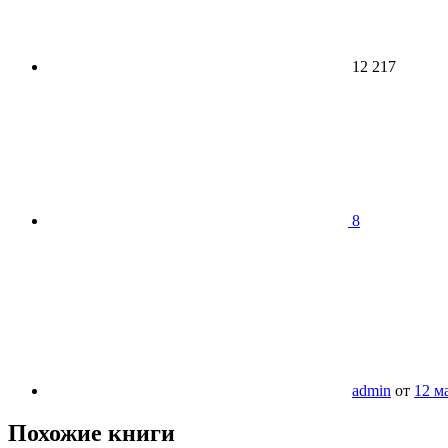
12 217
8
admin
от
12 м
Похожие книги