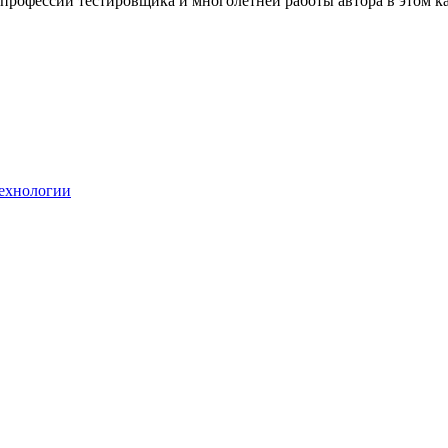
- профессии тестировщика и многолетней работы автора в этом 
ехнологии