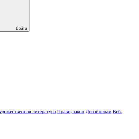
Войти
удожественная литература
Право, закон
Дизайнерам
Веб-