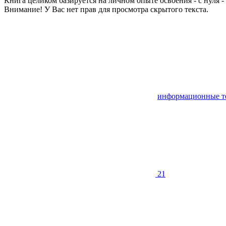
Книга целиком базируется на личном опыте освоения - с нуля 
Внимание! У Вас нет прав для просмотра скрытого текста.
информационные т
21