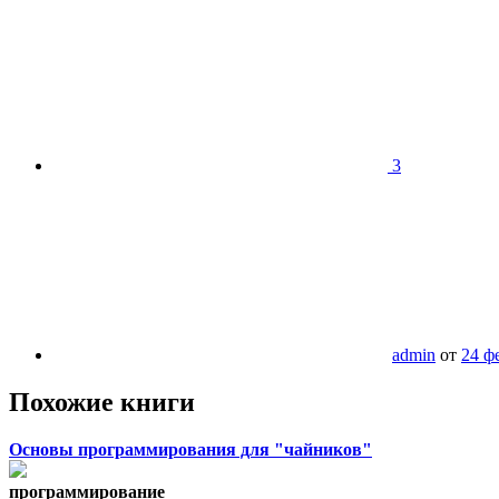
3
admin
от
24 ф
Похожие книги
Основы программирования для "чайников"
программирование