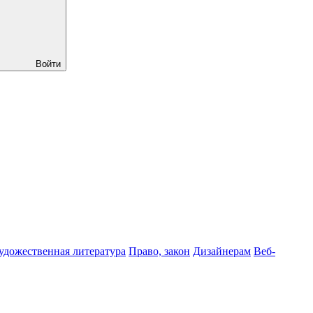
Войти
удожественная литература
Право, закон
Дизайнерам
Веб-