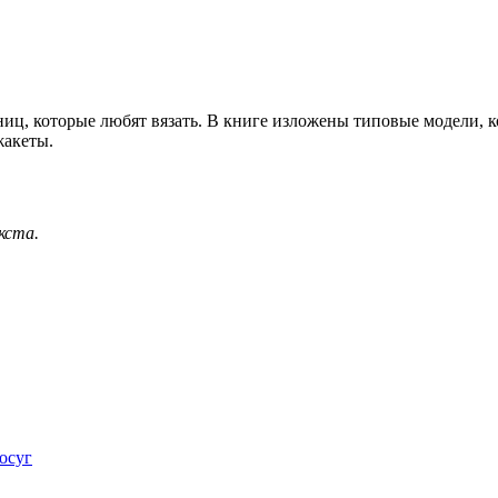
иц, которые любят вязать. В книге изложены типовые модели, к
жакеты.
кста.
досуг