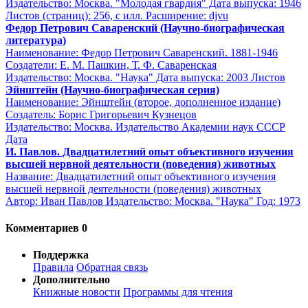
Издательство: Москва. "Молодая гвардия" Дата выпуска: 1946
Листов (страниц): 256, с илл. Расширение: djvu
Федор Петрович Саваренский (Научно-биографическая
литература)
Наименование: Федор Петрович Саваренский. 1881-1946
Создатели: Е. М. Пашкин, Т. Ф. Саваренская
Издательство: Москва. "Наука" Дата выпуска: 2003 Листов
Эйнштейн (Научно-биографическая серия)
Наименование: Эйнштейн (второе, дополненное издание)
Создатель: Борис Григорьевич Кузнецов
Издательство: Москва. Издательство Академии наук СССР
Дата
И. Павлов. Двадцатилетний опыт объективного изучения
высшей нервной деятельности (поведения) животных
Название: Двадцатилетний опыт объективного изучения
высшей нервной деятельности (поведения) животных
Автор: Иван Павлов Издательство: Москва. "Наука" Год: 1973
Комментариев 0
Поддержка
Правила
Обратная связь
Дополнительно
Книжные новости
Программы для чтения