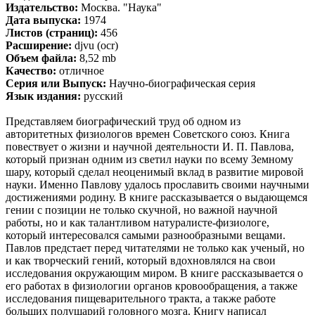
Издательство:
Москва. "Наука"
Дата выпуска:
1974
Листов (страниц):
456
Расширение:
djvu (ocr)
Объем файла:
8,52 mb
Качество:
отличное
Серия или Выпуск:
Научно-биографическая серия
Язык издания:
русский
Представляем биографический труд об одном из
авторитетных физиологов времен Советского союз. Книга
повествует о жизни и научной деятельности И. П. Павлова,
который признан одним из светил науки по всему Земному
шару, который сделал неоценимый вклад в развитие мировой
науки. Именно Павлову удалось прославить своими научными
достижениями родину. В книге рассказывается о выдающемся
гении с позиции не только скучной, но важной научной
работы, но и как талантливом натуралисте-физиологе,
который интересовался самыми разнообразными вещами.
Павлов предстает перед читателями не только как ученый, но
и как творческий гений, который вдохновлялся на свои
исследования окружающим миром. В книге рассказывается о
его работах в физиологии органов кровообращения, а также
исследования пищеварительного тракта, а также работе
больших полушарий головного мозга. Книгу написал