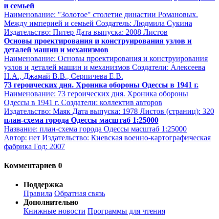
и семьей
Наименование: "Золотое" столетие династии Романовых.
Между империей и семьей Создатель: Людмила Сукина
Издательство: Питер Дата выпуска: 2008 Листов
Основы проектирования и конструирования узлов и
деталей машин и механизмов
Наименование: Основы проектирования и конструирования
узлов и деталей машин и механизмов Создатели: Алексеева
Н.А., Джамай В.В., Серпичева Е.В.
73 героических дня. Хроника обороны Одессы в 1941 г.
Наименование: 73 героических дня. Хроника обороны
Одессы в 1941 г. Создатели: коллектив авторов
Издательство: Маяк Дата выпуска: 1978 Листов (страниц): 320
план-схема города Одессы масштаб 1:25000
Название: план-схема города Одессы масштаб 1:25000
Автор: нет Издательство: Киевская военно-картографическая
фабрика Год: 2007
Комментариев 0
Поддержка
Правила
Обратная связь
Дополнительно
Книжные новости
Программы для чтения