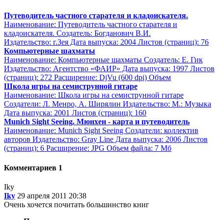
Путеводитель частного старателя и кладоискателя.
Наименование: Путеводитель частного старателя и
кладоискателя. Создатель: Богданович В.И.
Издательство: г.Зея Дата выпуска: 2004 Листов (страниц): 76
Компьютерные шахматы
Наименование: Компьютерные шахматы Создатель: Е. Гик
Издательство: Агентство «ФАИР» Дата выпуска: 1997 Листов
(страниц): 272 Расширение: DjVu (600 dpi) Объем
Школа игры на семиструнной гитаре
Наименование: Школа игры на семиструнной гитаре
Создатели: Л. Менро, А. Ширялин Издательство: М.: Музыка
Дата выпуска: 2001 Листов (страниц): 160
Munich Sight Seeing. Мюнхен - карта и путеводитель
Наименование: Munich Sight Seeing Создатели: коллектив
авторов Издательство: Gray Line Дата выпуска: 2006 Листов
(страниц): 6 Расширение: JPG Объем файла: 7 Мб
Комментариев 1
Iky
Iky
29 апреля 2011 20:38
Очень хочется почитать большинство книг