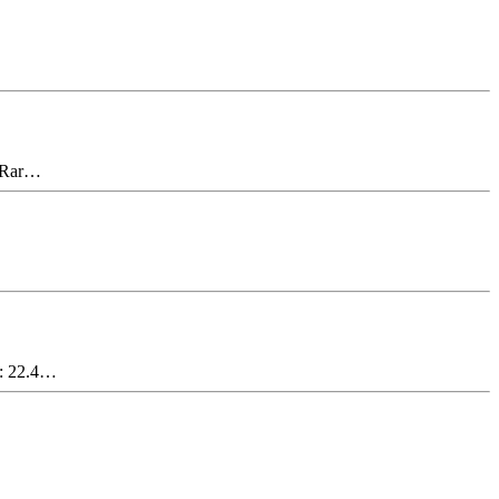
%Rar…
: 22.4…