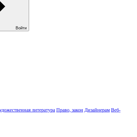
Войти
удожественная литература
Право, закон
Дизайнерам
Веб-