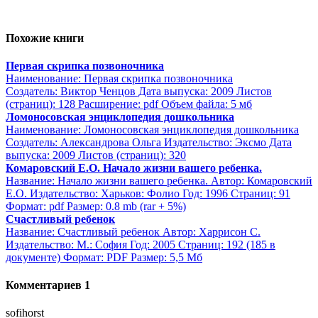
Похожие книги
Первая скрипка позвоночника
Наименование: Первая скрипка позвоночника
Создатель: Виктор Ченцов Дата выпуска: 2009 Листов
(страниц): 128 Расширение: pdf Объем файла: 5 мб
Ломоносовская энциклопедия дошкольника
Наименование: Ломоносовская энциклопедия дошкольника
Создатель: Александрова Ольга Издательство: Эксмо Дата
выпуска: 2009 Листов (страниц): 320
Комаровский Е.О. Начало жизни вашего ребенка.
Название: Начало жизни вашего ребенка. Автор: Комаровский
Е.О. Издательство: Харьков: Фолио Год: 1996 Страниц: 91
Формат: pdf Размер: 0.8 mb (rar + 5%)
Счастливый ребенок
Название: Счастливый ребенок Автор: Харрисон С.
Издательство: М.: София Год: 2005 Страниц: 192 (185 в
документе) Формат: PDF Размер: 5,5 Мб
Комментариев 1
sofihorst