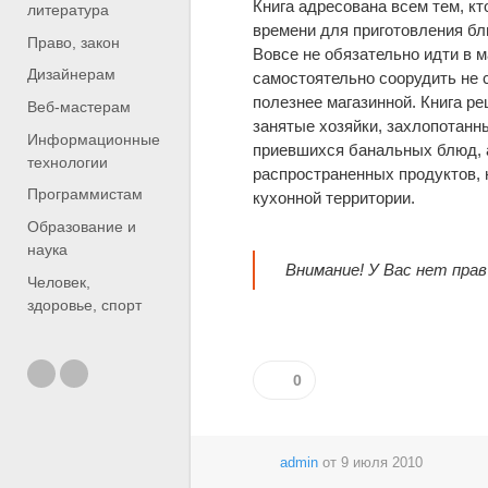
Книга адресована всем тем, к
литература
времени для приготовления блю
Право, закон
Вовсе не обязательно идти в м
Дизайнерам
самостоятельно соорудить не 
полезнее магазинной. Книга р
Веб-мастерам
занятые хозяйки, захлопотанн
Информационные
приевшихся банальных блюд, а
технологии
распространенных продуктов, 
Программистам
кухонной территории.
Образование и
наука
Внимание! У Вас нет пра
Человек,
здоровье, спорт
0
admin
от
9 июля 2010