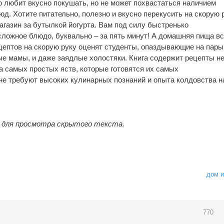
то любит вкусно покушать, но не может похвастаться наличием
д. Хотите питательно, полезно и вкусно перекусить на скорую 
агазин за бутылкой йогурта. Вам под силу быстренько
сложное блюдо, буквально – за пять минут! А домашняя пища вс
ецептов на скорую руку оценят студенты, опаздывающие на пары
ые мамы, и даже заядлые холостяки. Книга содержит рецепты н
 самых простых яств, которые готовятся их самых
не требуют высоких кулинарных познаний и опыта колдовства н
в для просмотра скрытого текста.
дом и
770