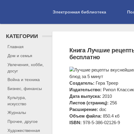
Электронная библиотека
По
КАТЕГОРИИ
Библиотека
»
дом и семья
» Лучшие рец
Главная
Книга Лучшие рецепт
Дом и семья
бесплатно
Увлечения, хобби,
досуг
блюд за 5 минут
Война и техника
Создатель:
Гера Треер
Бизнес, финансы
Издательство:
Рипол Класси
Дата выпуска:
2010
Культура,
Листов (страниц):
256
искусство
Расширение:
doc
Журналы
Объем файла:
850.4 кб
Прочее, другое
ISBN:
978-5-386-02126-9
Художественная