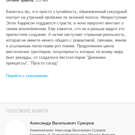
Объем файла:
3,0 Мб
Казалось бы, это просто случайность, обыкновенный секундный
контакт на утренней пробежке по зеленой полосе. Неприступная
Элли Харрисон поддается страсти, и ночи напролет мечтает о
своем возлюбленном. Ему кажется, что он и раньше видел это
прелестное создание. А затем наступает страшная реальность,
которая не имеете ничего общего с романтикой, свечами, вином
и усыпанным лепестками роз ложем. Продолжение цикла
мистических триллеров, популярность которых по всему миру
бьет рекорды, от создателя бестселлеров "Дневники
принцессы", "Просто сосед".
Перейти к скачиванию
ПОХОЖИЕ КНИГИ
Александр Васильевич Суворов
Наименование: Александр Васильевич Суворов
Создатель: К. Осипов Издательство: Москва. Военное