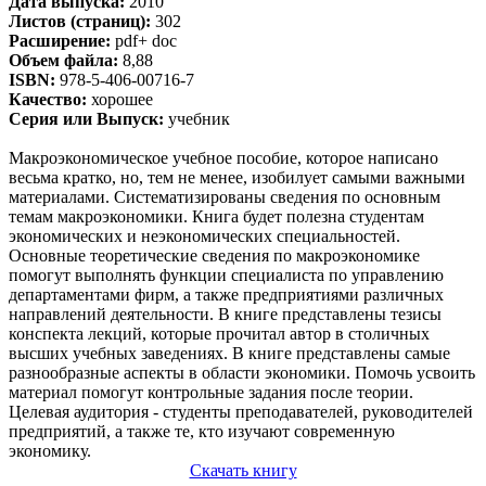
Дата выпуска:
2010
Листов (страниц):
302
Расширение:
pdf+ doc
Объем файла:
8,88
ISBN:
978-5-406-00716-7
Качество:
хорошее
Серия или Выпуск:
учебник
Макроэкономическое учебное пособие, которое написано
весьма кратко, но, тем не менее, изобилует самыми важными
материалами. Систематизированы сведения по основным
темам макроэкономики. Книга будет полезна студентам
экономических и неэкономических специальностей.
Основные теоретические сведения по макроэкономике
помогут выполнять функции специалиста по управлению
департаментами фирм, а также предприятиями различных
направлений деятельности. В книге представлены тезисы
конспекта лекций, которые прочитал автор в столичных
высших учебных заведениях. В книге представлены самые
разнообразные аспекты в области экономики. Помочь усвоить
материал помогут контрольные задания после теории.
Целевая аудитория - студенты преподавателей, руководителей
предприятий, а также те, кто изучают современную
экономику.
Скачать книгу