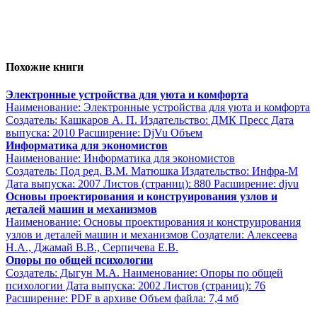
Похожие книги
Электронные устройства для уюта и комфорта
Наименование: Электронные устройства для уюта и комфорта
Создатель: Кашкаров А. П. Издательство: ДМК Пресс Дата
выпуска: 2010 Расширение: DjVu Объем
Информатика для экономистов
Наименование: Информатика для экономистов
Создатель: Под ред. В.М. Матюшка Издательство: Инфра-М
Дата выпуска: 2007 Листов (страниц): 880 Расширение: djvu
Основы проектирования и конструирования узлов и
деталей машин и механизмов
Наименование: Основы проектирования и конструирования
узлов и деталей машин и механизмов Создатели: Алексеева
Н.А., Джамай В.В., Серпичева Е.В.
Опоры по общей психологии
Создатель: Дыгун М.А. Наименование: Опоры по общей
психологии Дата выпуска: 2002 Листов (страниц): 76
Расширение: PDF в архиве Объем файла: 7,4 мб