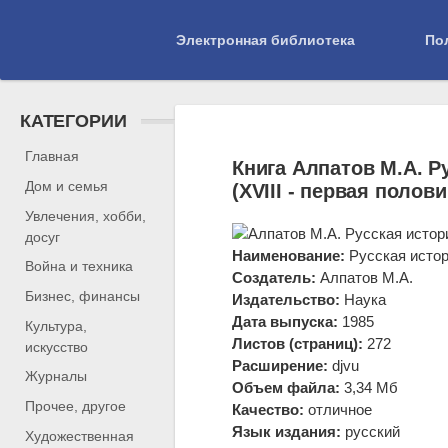
Электронная библиотека
По
КАТЕГОРИИ
Библиотека
»
образование и наука
» Алпа
Главная
Книга Алпатов М.А. Р
Дом и семья
(XVIII - первая полов
Увлечения, хобби,
досуг
Наименование:
Русская истори
Война и техника
Создатель:
Алпатов М.А.
Бизнес, финансы
Издательство:
Наука
Дата выпуска:
1985
Культура,
Листов (страниц):
272
искусство
Расширение:
djvu
Журналы
Объем файла:
3,34 Мб
Прочее, другое
Качество:
отличное
Язык издания:
русский
Художественная