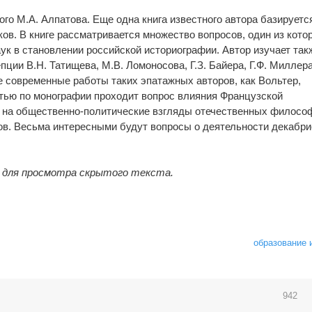
го М.А. Алпатова. Еще одна книга известного автора базируетс
ов. В книге рассматривается множество вопросов, один из кото
ук в становлении российской историографии. Автор изучает так
ции В.Н. Татищева, М.В. Ломоносова, Г.З. Байера, Г.Ф. Миллера
е современные работы таких эпатажных авторов, как Вольтер,
тью по монографии проходит вопрос влияния Французской
. на общественно-политические взгляды отечественных философ
в. Весьма интересными будут вопросы о деятельности декабри
в для просмотра скрытого текста.
образование 
942