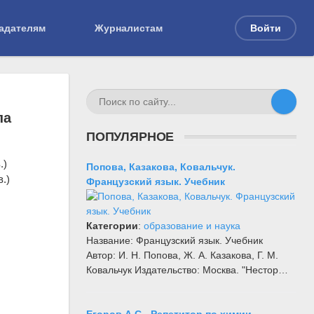
адателям
Журналистам
Войти
на XIX в.)
па
ПОПУЛЯРНОЕ
Попова, Казакова, Ковальчук.
.)
Французский язык. Учебник
Категории
:
образование и наука
Название: Французский язык. Учебник
Автор: И. Н. Попова, Ж. А. Казакова, Г. М.
Ковальчук Издательство: Москва. "Нестор…
Егоров А.С - Репетитор по химии