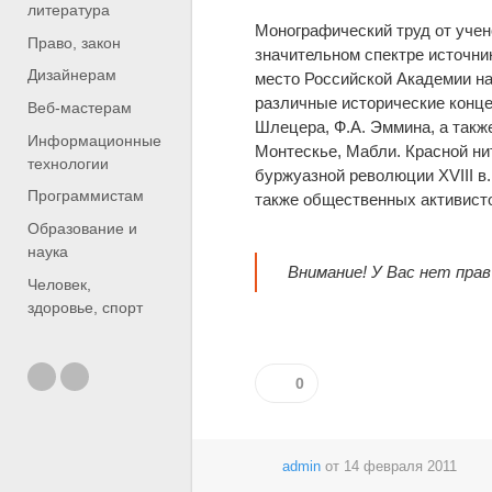
литература
Монографический труд от учено
Право, закон
значительном спектре источник
Дизайнерам
место Российской Академии на
различные исторические концеп
Веб-мастерам
Шлецера, Ф.А. Эммина, а такж
Информационные
Монтескье, Мабли. Красной ни
технологии
буржуазной революции XVIII в
Программистам
также общественных активисто
Образование и
наука
Внимание! У Вас нет пра
Человек,
здоровье, спорт
0
admin
от
14 февраля 2011