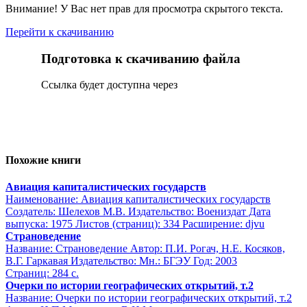
Внимание! У Вас нет прав для просмотра скрытого текста.
Перейти к скачиванию
Подготовка к скачиванию файла
Сcылка будет доступна через
Похожие книги
Авиация капиталистических государств
Наименование: Авиация капиталистических государств
Создатель: Шелехов М.В. Издательство: Воениздат Дата
выпуска: 1975 Листов (страниц): 334 Расширение: djvu
Страноведение
Название: Страноведение Автор: П.И. Рогач, Н.Е. Косяков,
В.Г. Гаркавая Издательство: Мн.: БГЭУ Год: 2003
Страниц: 284 с.
Очерки по истории географических открытий, т.2
Название: Очерки по истории географических открытий, т.2