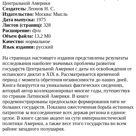
Центральной Америки
Создатель:
Леонов Н. С.
Издательство:
Москва: Мысль
Дата выпуска:
1975
Листов (страниц):
328
Расширение:
djvu
Объем файла:
13,2 Мб
Качество:
нормальное
Язык издания:
русский
На страницах настоящего издания представлены результаты
исследования наиболее значимых проблемы развития
государств Центральной Америки с даты их освобождения от
испанского диктат в XIX в. Рассматривается временной
период с момента обретения независимости до наших дней.
Книга базируется на уникальных фактических сведениях,
который автор коллекционировал многие годы, путешествуя
по странам Латинской Америки. В книге
продемонстрированы предпосылки формирования пяти не
больших государств. Показана ожесточенная борьба истинных
патриотов за воссоединение всех держав региона в единое
целое. В книге сделан акцент на сути империалистической
политики Америки, а также весе этого государства во всем
районе западного полушария.