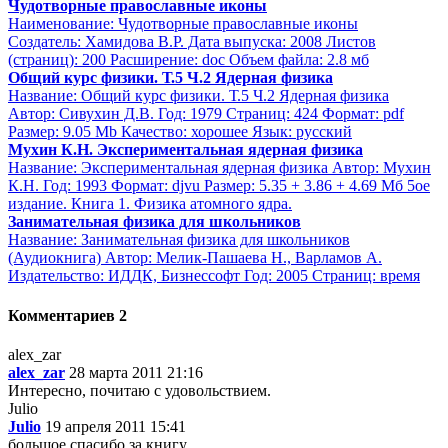
Чудотворные православные иконы
Наименование: Чудотворные православные иконы
Создатель: Хамидова В.Р. Дата выпуска: 2008 Листов
(страниц): 200 Расширение: doc Объем файла: 2.8 мб
Общий курс физики. Т.5 Ч.2 Ядерная физика
Название: Общий курс физики. Т.5 Ч.2 Ядерная физика
Автор: Сивухин Д.В. Год: 1979 Страниц: 424 Формат: pdf
Размер: 9.05 Mb Качество: хорошее Язык: русский
Мухин К.Н. Экспериментальная ядерная физика
Название: Экспериментальная ядерная физика Автор: Мухин
К.Н. Год: 1993 Формат: djvu Размер: 5.35 + 3.86 + 4.69 Мб 5ое
издание. Книга 1. Физика атомного ядра.
Занимательная физика для школьников
Название: Занимательная физика для школьников
(Аудиокнига) Автор: Мелик-Пашаева Н., Варламов А.
Издательство: ИДДК, Бизнессофт Год: 2005 Страниц: время
Комментариев 2
alex_zar
alex_zar
28 марта 2011 21:16
Интересно, почитаю с удовольствием.
Julio
Julio
19 апреля 2011 15:41
большое спасибо за книгу