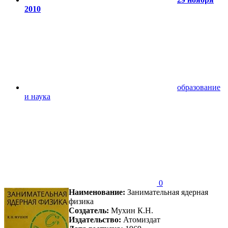
2010
образование
и наука
0
Наименование:
Занимательная ядерная
физика
Создатель:
Мухин К.Н.
Издательство:
Атомиздат