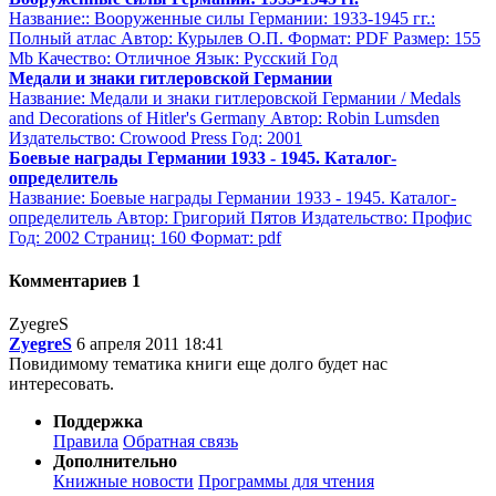
Название:: Вооруженные силы Германии: 1933-1945 гг.:
Полный атлас Автор: Курылев О.П. Формат: PDF Размер: 155
Мb Качество: Отличное Язык: Русский Год
Медали и знаки гитлеровской Германии
Название: Медали и знаки гитлеровской Германии / Medals
and Decorations of Hitler's Germany Автор: Robin Lumsden
Издательство: Crowood Press Год: 2001
Боевые награды Германии 1933 - 1945. Каталог-
определитель
Название: Боевые награды Германии 1933 - 1945. Каталог-
определитель Автор: Григорий Пятов Издательство: Профис
Год: 2002 Страниц: 160 Формат: pdf
Комментариев 1
ZyegreS
ZyegreS
6 апреля 2011 18:41
Повидимому тематика книги еще долго будет нас
интересовать.
Поддержка
Правила
Обратная связь
Дополнительно
Книжные новости
Программы для чтения