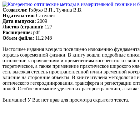
Создатели:
Рябухо В.П., Тучина В.В.
Издательство:
Сателлит
Дата выпуска:
2009
Листов (страниц):
127
Расширение:
pdf
Объем файла:
11,2 Мб
Настоящее издания всецело посвящено изложению фундаментал
отрасль современной физики. В книгу вошли подробные описан
отношение к проявлениям и применениям когерентного свойств
теоретическое, а также применение практическое широкого клас
есть высокая степень пространственной и/или временной когер
влияние на сторонние объекты. В книге изучена методология и
оптического гетеродинирования, трансферта и регистрации оп
полей. Особое внимание уделено их распространению, а также в
Внимание! У Вас нет прав для просмотра скрытого текста.