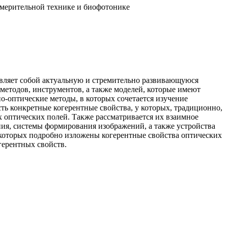
мерительной технике и биофотонике
вляет собой актуальную и стремительно развивающуюся
методов, инструментов, а также моделей, которые имеют
о-оптические методы, в которых сочетается изучение
сть конкретные когерентные свойства, у которых, традиционно,
х оптических полей. Также рассматривается их взаимное
ния, системы формирования изображений, а также устройства
 которых подробно изложены когерентные свойства оптических
герентных свойств.