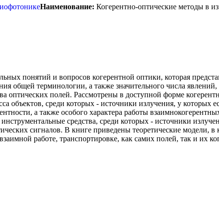
Наименование:
Когерентно-оптические методы в из
ьных понятий и вопросов когерентной оптики, которая предста
ия общей терминологии, а также значительного числа явлений, 
а оптических полей. Рассмотрены в доступной форме когерентн
са объектов, среди которых - источники излучения, у которых е
ентности, а также особого характера работы взаимнокогерентны
 инструментальные средства, среди которых - источники излуче
тических сигналов. В книге приведены теоретические модели, в
заимной работе, транспортировке, как самих полей, так и их ко