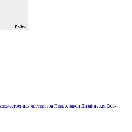
Войти
удожественная литература
Право, закон
Дизайнерам
Веб-