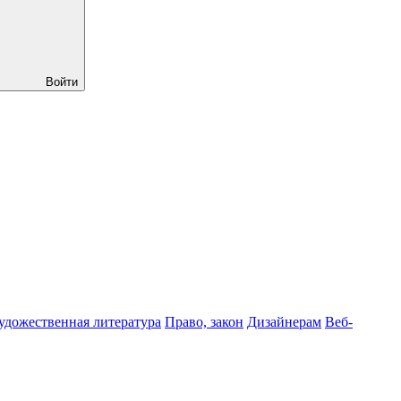
Войти
удожественная литература
Право, закон
Дизайнерам
Веб-