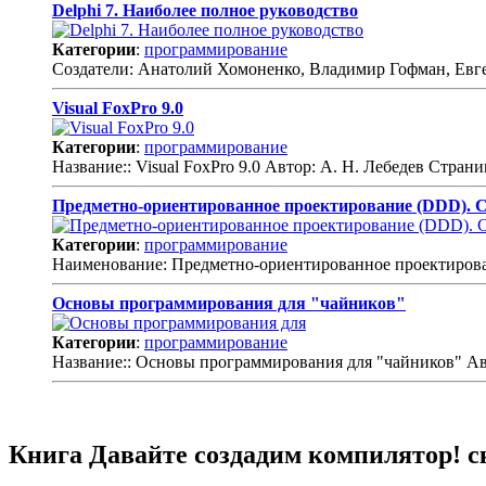
Delphi 7. Наиболее полное руководство
Категории
:
программирование
Создатели: Анатолий Хомоненко, Владимир Гофман, Евг
Visual FoxPro 9.0
Категории
:
программирование
Название:: Visual FoxPro 9.0 Автор: А. Н. Лебедев Стра
Предметно-ориентированное проектирование (DDD). 
Категории
:
программирование
Наименование: Предметно-ориентированное проектиров
Основы программирования для "чайников"
Категории
:
программирование
Название:: Основы программирования для "чайников" Ав
Книга Давайте создадим компилятор! с