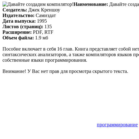
Наименование:
Давайте созд
Создатель:
Джек Креншоу
Издательство:
Самиздат
Дата выпуска:
1995
Листов (страниц):
135
Расширение:
PDF, RTF
Объем файла:
1.9 мб
Пособие включает в себя 16 глав. Книга представляет собой н
синтаксических анализаторов, а также компиляторов языков п
собственные языки программирования.
Внимание! У Вас нет прав для просмотра скрытого текста.
программирование