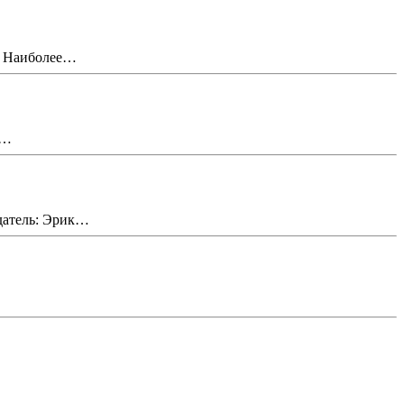
. Наиболее…
:…
датель: Эрик…