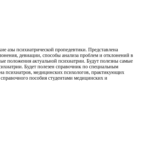
кие азы психиатрической пропедевтики. Представлена
лонения, девиации, способы анализа проблем и отклонений в
вые положения актуальной психиатрии. Будут полезны самые
ихиатрии. Будет полезен справочник по специальным
о на психиатров, медицинских психологов, практикующих
е справочного пособия студентами медицинских и