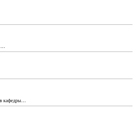
О,…
тив кафедры…