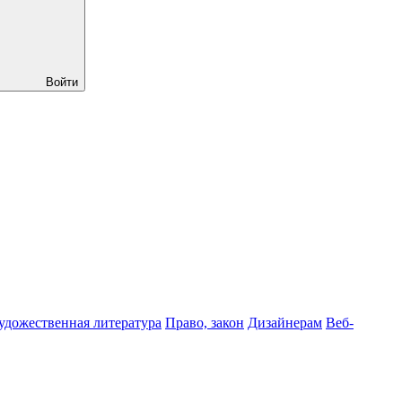
Войти
удожественная литература
Право, закон
Дизайнерам
Веб-