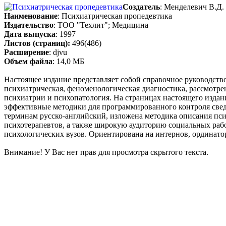
Создатель
: Менделевич В.Д.
Наименование
: Психиатрическая пропедевтика
Издательство
: ТОО "Техлит"; Медицина
Дата выпуска
: 1997
Листов (страниц):
496(486)
Расширение
: djvu
Объем файла
: 14,0 МБ
Настоящее издание представляет собой справочное руководств
психиатрическая, феноменологическая диагностика, рассмотре
психиатрии и психопатология. На страницах настоящего издан
эффективные методики для программированного контроля свед
терминам русско-английский, изложена методика описания пс
психотерапевтов, а также широкую аудиторию социальных рабо
психологических вузов. Ориентирована на интернов, ординато
Внимание! У Вас нет прав для просмотра скрытого текста.