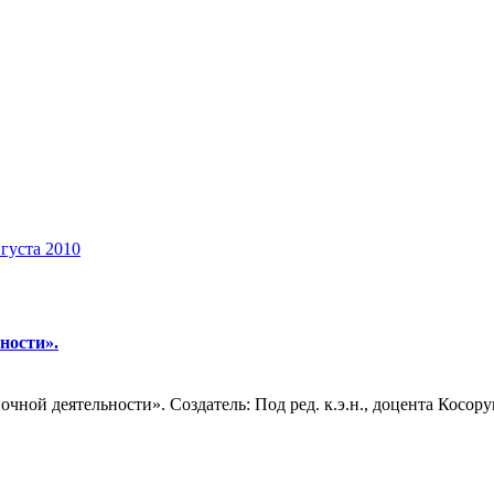
вгуста 2010
ности».
ой деятельности». Создатель: Под ред. к.э.н., доцента Косорук