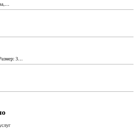
ова,…
Размер: 3…
но
услуг