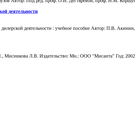
зов Автор: Под ред. проф. О.И. Дегтяревой, проф. Н.М. Коршуно
кой деятельности
илерской деятельности : учебное пособие Автор: П.В. Акинин, 
, Мисникова Л.В. Издательство: Мн.: ООО "Мисанта" Год: 2002 г 