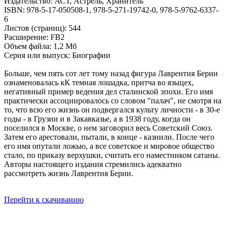
Издательство: АСТ, Астрель, Хранитель
ISBN: 978-5-17-050508-1, 978-5-271-19742-0, 978-5-9762-6337-
6
Листов (страниц): 544
Расширение: FB2
Объем файла: 1,2 Мб
Серия или выпуск: Биографии
Больше, чем пять сот лет тому назад фигура Лаврентия Берии
ознаменовалась кК темная лошадка, притча во языцех,
негативный пример ведения дел сталинской эпохи. Его имя
практически ассоциировалось со словом "палач", не смотря на
то, что всю его жизнь он подвергался культу личности - в 30-е
годы - в Грузии и в Закавказье, а в 1938 году, когда он
поселился в Москве, о нем заговорил весь Советский Союз.
Затем его арестовали, пытали, в конце - казнили. После чего
его имя опутали ложью, а все советское и мировое общество
стало, по приказу верхушки, считать его наместником сатаны.
Авторы настоящего издания стремились адекватно
рассмотреть жизнь Лаврентия Берии.
Перейти к скачиванию