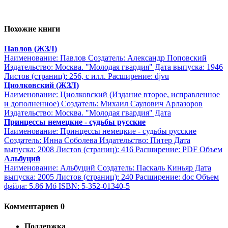
Похожие книги
Павлов (ЖЗЛ)
Наименование: Павлов Создатель: Александр Поповский
Издательство: Москва. "Молодая гвардия" Дата выпуска: 1946
Листов (страниц): 256, с илл. Расширение: djvu
Циолковский (ЖЗЛ)
Наименование: Циолковский (Издание второе, исправленное
и дополненное) Создатель: Михаил Саулович Арлазоров
Издательство: Москва. "Молодая гвардия" Дата
Принцессы немецкие - судьбы русские
Наименование: Принцессы немецкие - судьбы русские
Создатель: Инна Соболева Издательство: Питер Дата
выпуска: 2008 Листов (страниц): 416 Расширение: PDF Объем
Альбуций
Наименование: Альбуций Создатель: Паскаль Киньяр Дата
выпуска: 2005 Листов (страниц): 240 Расширение: doc Объем
файла: 5.86 Мб ISBN: 5-352-01340-5
Комментариев 0
Поддержка