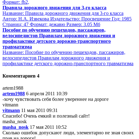
Формат: fb2,
Правила дорожного движения для 3-го класса
Название: Правила дорожного движения для 3-го класса
Автор: Н.А. Извекова Издательство: Просвещение Год: 1985
Страниц: 47 Формат: дежавю Размер: 3.05 Мб
Пособие по обучению пешеходов, пассажиров,
велосипедистов Правилам дорожного движения и
профилактике детского дорожно-транспортного
травматизма
Название: Пособие по обучению пешеходов, пассажиров,
велосипедистов Правилам дорожного движения и
профилактике детского дорожно-транспортного травматизма
Комментариев 4
artem1988
artem1988
6 апреля 2011 10:39
-хочу чувствовать себя более увереннее на дороге
vitmann
vitmann
11 мая 2011 09:31
Спасибо! Очень емкий и полезный сайт!
masha_nosk
masha_nosk
17 мая 2011 10:52
Сколько ошибок допускают люди, элементарно не зная своих
прав на дороге!