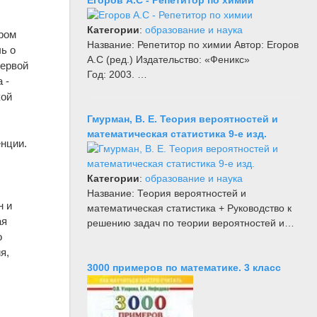
Категории
:
образование и наука
ором
Название: Репетитор по химии Автор: Егоров
чь о
А.С (ред.) Издательство: «Феникс»
первой
Год: 2003. …
 -
кой
Гмурман, В. Е. Теория вероятностей и
математическая статистика 9-е изд.
енции.
Категории
:
образование и наука
Название: Теория вероятностей и
н и
математическая статистика + Руководство к
ая
решению задач по теории вероятностей и…
о
я,
3000 примеров по математике. 3 класс