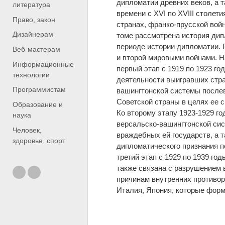
дипломатии древних веков, а т
литература
времени с XVI по XVIII столет
Право, закон
странах, франко-прусской вой
Дизайнерам
томе рассмотрена история дипл
периоде истории дипломатии. 
Веб-мастерам
и второй мировыми войнами. На
Информационные
первый этап с 1919 по 1923 г
технологии
деятельности выигравших стра
Программистам
вашингтонской системы после
Советской страны в целях ее 
Образование и
Ко второму этапу 1923-1929 г
наука
версальско-вашингтонской си
Человек,
враждебных ей государств, а 
здоровье, спорт
дипломатического признания 
третий этап с 1929 по 1939 го
также связана с разрушением 
причинам внутренних противоре
Италия, Япония, которые форм