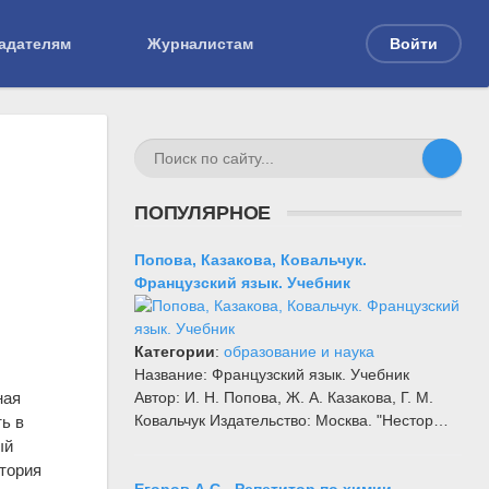
адателям
Журналистам
Войти
ПОПУЛЯРНОЕ
Попова, Казакова, Ковальчук.
Французский язык. Учебник
Категории
:
образование и наука
Название: Французский язык. Учебник
Автор: И. Н. Попова, Ж. А. Казакова, Г. М.
ная
Ковальчук Издательство: Москва. "Нестор…
ь в
ый
стория
Егоров А.С - Репетитор по химии