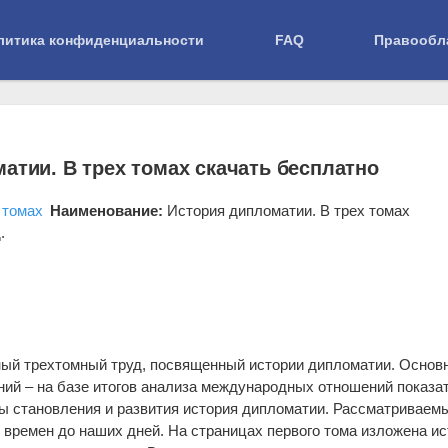
литика конфиденциальности
FAQ
Правообл
ория дипломатии. В трех томах
атии. В трех томах скачать бесплатно
Наименование:
История дипломатии. В трех томах
.
й трехтомный труд, посвященный истории дипломатии. Основ
ний – на базе итогов анализа международных отношений показат
ы становления и развития история дипломатии. Рассматриваем
х времен до наших дней. На страницах первого тома изложена и