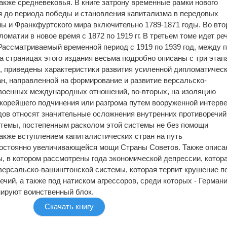
акже средневековья. В книге затрону временные рамки нового
ия до периода победы и становления капитализма в передовых
ны и Франкфуртского мира включительно 1789-1871 годы. Во вт
оматии в новое время с 1872 по 1919 гг. В третьем томе идет ре
Рассматриваемый временной период с 1919 по 1939 год, между 
 страницах этого издания весьма подробно описаны с три этапа
од, приведены характеристики развития усиленной дипломатичес
н, направленной на формирование и развитие версальско-
военных международных отношений, во-вторых, на изоляцию
скорейшего подчинения или разгрома путем вооруженной интерв
одов относят значительные осложнения внутренних противоречий
стемы, постепенным расколом этой системы не без помощи
также вступлением капиталистических стран на путь
постоянно увеличивающейся мощи Страны Советов. Также описа
ды, в котором рассмотрены года экономической депрессии, котор
версальско-вашингтонской системы, которая терпит крушение п
чий, а также под натиском агрессоров, среди которых - Германи
ируют воинственный блок.
Скачать книгу