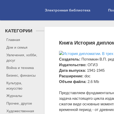
Электронная библиотека
По
КАТЕГОРИИ
Библиотека
»
образование и наука
» Ист
Главная
Книга История диплом
Дом и семья
Увлечения, хобби,
Создатель:
Потемкин В.П. ред
досуг
Издательство:
ОГИЗ
Война и техника
Дата выпуска:
1941-1945
Бизнес, финансы
Расширение:
doc
Объем файла:
2.6 Mb
Культура,
искусство
Представляем фундаментальны
Журналы
задача настоящего цикла изда
Прочее, другое
сжатом виде основные момент
временной период - от древни
Художественная